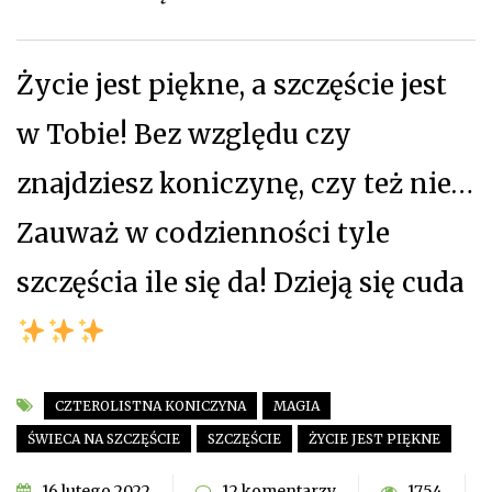
Życie jest piękne, a szczęście jest
w Tobie! Bez względu czy
znajdziesz koniczynę, czy też nie…
Zauważ w codzienności tyle
szczęścia ile się da! Dzieją się cuda
CZTEROLISTNA KONICZYNA
MAGIA
ŚWIECA NA SZCZĘŚCIE
SZCZĘŚCIE
ŻYCIE JEST PIĘKNE
16 lutego 2022
12 komentarzy
1754