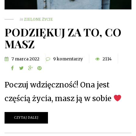
in
ZIELONE ŻYCIE
PODZIĘKUJ ZA TO, CO
MASZ
7 marca 2022
9 komentarzy
2114
Poczuj wdzięczność! Ona jest
częścią życia, masz ją w sobie
CZYTAJ DALEJ