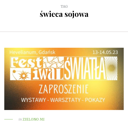
TAG
świeca sojowa
in
ZIELONO MI