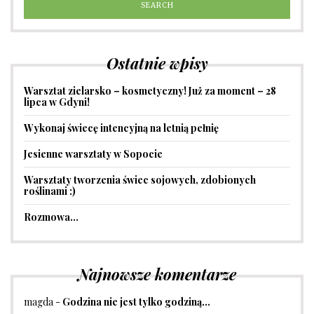
Ostatnie wpisy
Warsztat zielarsko – kosmetyczny! Już za moment – 28
lipca w Gdyni!
Wykonaj świecę intencyjną na letnią pełnię
Jesienne warsztaty w Sopocie
Warsztaty tworzenia świec sojowych, zdobionych
roślinami :)
Rozmowa…
Najnowsze komentarze
magda
-
Godzina nie jest tylko godziną…