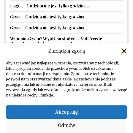
magda
-
Godzina nie jest tylko godziną…
Grace
-
Godzina nie jest tylko godziną…
Grace
-
Godzina nie jest tylko godziną…
Witamina życia? Wyjdź na słońce! – Vida Verde
-
Receptura na balsam przeciwsłoneczny
Zarządzaj zgodą
Aby zapewnić jak najlepsze wrażenia, korzystamy z technologii,
takich jak pliki cookie, do przechowywania i/lub uzyskiwania
dostępu do informacji o urządzeniu. Zgoda na te technologie
pozwoli nam przetwarzać dane, takie jak zachowanie podczas
przeglądania lub unikalne identyfikatory na tej stronie. Brak
wyrażenia zgody lub wycofanie zgody może niekorzystnie wpłynąć
na niektóre cechy i funkcje.
Facebook
Instagram
Akceptuję
Odmów
Copyright © 2026. All rights reserved by Vida Verde