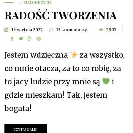
in
ZIELONE ŻYCIE
RADOŚĆ TWORZENIA
1 kwietnia 2022
13 komentarzy
2907
Jestem wdzięczna
za wszystko,
co mnie otacza, za to co robię, za
to jacy ludzie przy mnie są
i
gdzie mieszkam! Tak, jestem
bogata!
CZYTAJ DALEJ