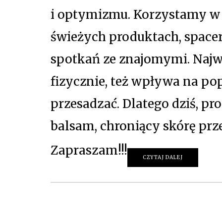
i optymizmu. Korzystamy w p
świeżych produktach, space
spotkań ze znajomymi. Najwa
fizycznie, też wpływa na p
przesadzać. Dlatego dziś, p
balsam, chroniący skórę pr
Zapraszam!!!
CZYTAJ DALEJ