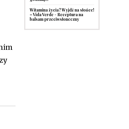
Witamina życia? Wyjdź na słońce!
– Vida Verde
-
Receptura na
balsam przeciwsłoneczny
 nim
czy