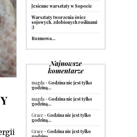
Jesienne warsztaty w Sopocie
Warsztaty tworzenia świec
sojowych, zdobionych roślinami
:)
Rozmowa…
Najnowsze
komentarze
magda
-
Godzina nie jest tylko
godziną…
NY
magda
-
Godzina nie jest tylko
godziną…
Grace
-
Godzina nie jest tylko
godziną…
ergii
Grace
-
Godzina nie jest tylko
godziną…