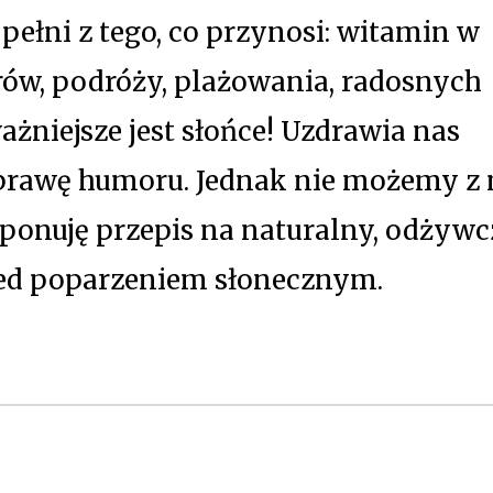
ełni z tego, co przynosi: witamin w
rów, podróży, plażowania, radosnych
żniejsze jest słońce! Uzdrawia nas
oprawę humoru. Jednak nie możemy z
roponuję przepis na naturalny, odżyw
zed poparzeniem słonecznym.