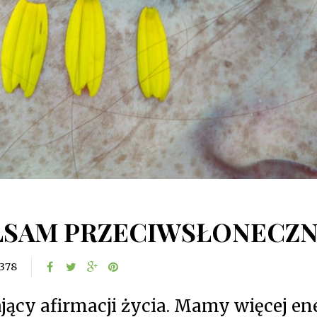
LSAM PRZECIWSŁONECZ
378
ający afirmacji życia. Mamy więcej en