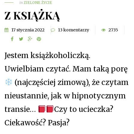
in
ZIELONE ŻYCIE
Z KSIĄŻKĄ
17 stycznia 2022
13 komentarzy
2735
Jestem książkoholiczką.
Uwielbiam czytać. Mam taką porę
(najczęściej zimową), że czytam
nieustannie, jak w hipnotycznym
transie…
Czy to ucieczka?
Ciekawość? Pasja?