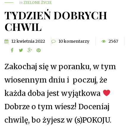
in
ZIELONE ŻYCIE
TYDZIEŃ DOBRYCH
CHWIL
12 kwietnia 2022
10 komentarzy
2567
Zakochaj się w poranku, w tym
wiosennym dniu i poczuj, że
każda doba jest wyjątkowa
Dobrze o tym wiesz! Doceniaj
chwilę, bo żyjesz w (s)POKOJU.