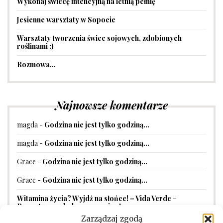
Wykonaj świecę intencyjną na letnią pełnię
Jesienne warsztaty w Sopocie
Warsztaty tworzenia świec sojowych, zdobionych
roślinami :)
Rozmowa…
Najnowsze komentarze
magda
-
Godzina nie jest tylko godziną…
magda
-
Godzina nie jest tylko godziną…
Grace
-
Godzina nie jest tylko godziną…
Grace
-
Godzina nie jest tylko godziną…
Witamina życia? Wyjdź na słońce! – Vida Verde
-
Receptura na balsam przeciwsłoneczny
Zarządzaj zgodą