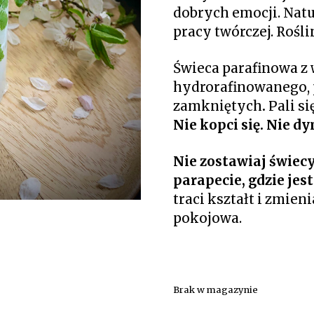
dobrych emocji. Natu
pracy twórczej. Roślin
Świeca parafinowa z
hydrorafinowanego,
zamkniętych
.
Pali si
Nie kopci się. Nie dy
Nie zostawiaj świecy
parapecie, gdzie jes
traci kształt i zmien
pokojowa.
Brak w magazynie