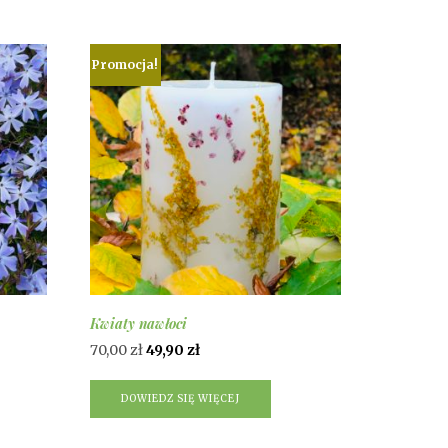
Promocja!
Kwiaty nawłoci
Pierwotna
Aktualna
70,00
zł
49,90
zł
cena
cena
wynosiła:
wynosi:
DOWIEDZ SIĘ WIĘCEJ
70,00 zł.
49,90 zł.