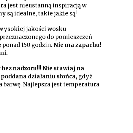
ra jest nieustanną inspiracją w
y są idealne, takie jakie są!
 wysokiej jakości wosku
 przeznaczonego do pomieszczeń
ę ponad 150 godzin.
Nie ma zapachu!
mi.
 bez nadzoru!!! Nie stawiaj na
t poddana działaniu słońca,
gdyż
ia barwę. Najlepsza jest temperatura