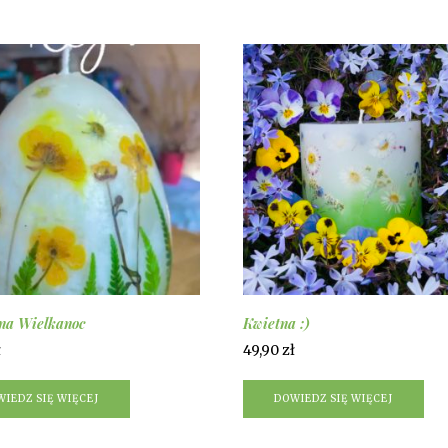
na Wielkanoc
Kwietna :)
ł
49,90
zł
IEDZ SIĘ WIĘCEJ
DOWIEDZ SIĘ WIĘCEJ