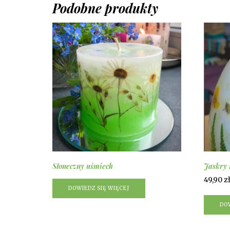
Podobne produkty
Słoneczny uśmiech
Jaskry 
49,90
z
DOWIEDZ SIĘ WIĘCEJ
DOW