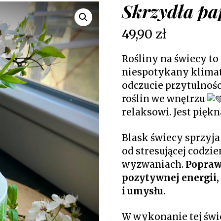
Skrzydła pa
49,90
zł
Rośliny na świecy to 
niespotykany klimat
odczucie przytulnoś
roślin we wnętrzu
relaksowi. Jest piękn
Blask świecy sprzyj
od stresującej codzi
wyzwaniach.
Popraw
pozytywnej energii
i umysłu.
W wykonanie tej świe