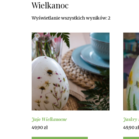
Wielkanoc
Posortowan
Wyświetlanie wszystkich wyników: 2
według
najnowszych
Jajo Wielkanocne
Jaskry 
49,90
zł
49,90
z