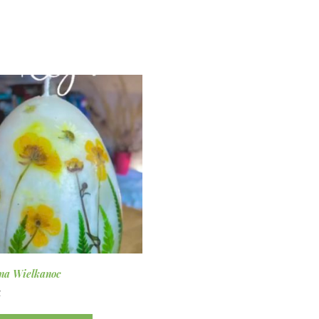
e
na Wielkanoc
ł