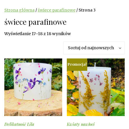
Strona główna
/
świece parafinowe
/ Strona 3
świece parafinowe
Posortowane
Wyświetlanie 17–18 z 18 wyników
według
Sortuj od najnowszych
najnowszych
Promocja!
Delikatność Lila
Kwiaty nawłoci