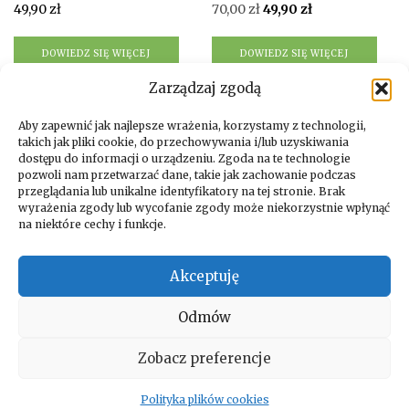
Pierwotna
Aktualna
49,90
zł
70,00
zł
49,90
zł
cena
cena
wynosiła:
wynosi:
DOWIEDZ SIĘ WIĘCEJ
DOWIEDZ SIĘ WIĘCEJ
70,00 zł.
49,90 zł.
Zarządzaj zgodą
Aby zapewnić jak najlepsze wrażenia, korzystamy z technologii,
←
1
2
3
takich jak pliki cookie, do przechowywania i/lub uzyskiwania
dostępu do informacji o urządzeniu. Zgoda na te technologie
pozwoli nam przetwarzać dane, takie jak zachowanie podczas
przeglądania lub unikalne identyfikatory na tej stronie. Brak
wyrażenia zgody lub wycofanie zgody może niekorzystnie wpłynąć
na niektóre cechy i funkcje.
Facebook
Instagram
Akceptuję
Odmów
Copyright © 2026. All rights reserved by Vida Verde
Zobacz preferencje
Polityka plików cookies